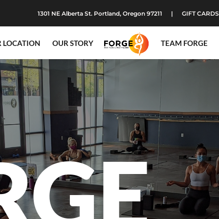
1301 NE Alberta St. Portland, Oregon 97211
GIFT CARDS
 LOCATION
OUR STORY
TEAM FORGE
RGE