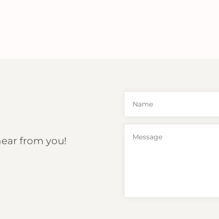
hear from you!
6