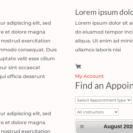
Lorem ipsum dolo
r adipiscing elit, sed
Lorem ipsum dolor sit am
re et dolore magna
do eiusmod tempor inci
 nostrud exercitation
aliqua. Ut enim ad mini
 commodo consequat. Duis
ullamco laboris nisi
uptate velit esse cillum
eur sint occaecat
My Account
ui officia deserunt
Find an Appoi
r adipiscing elit, sed
re et dolore magna
August
202
 nostrud exercitation