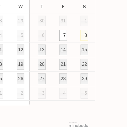
T
W
T
F
S
8
29
30
31
1
4
5
6
7
8
1
12
13
14
15
8
19
20
21
22
5
26
27
28
29
1
2
3
4
5