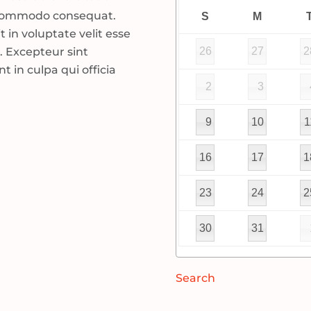
ea commodo consequat.
S
M
t in voluptate velit esse
26
27
2
r. Excepteur sint
 in culpa qui officia
2
3
9
10
1
16
17
1
23
24
2
30
31
Search